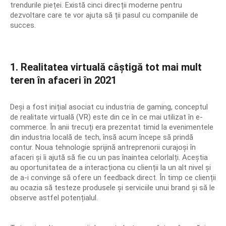
trendurile pieței. Există cinci direcții moderne pentru
CITITOARE CODURI DE BARE
dezvoltare care te vor ajuta să ții pasul cu companiile de
succes.
MASINI NUMARAT BANI
CANTARE ELECTRONICE
1. Realitatea virtuală câștigă tot mai mult
ACCESORII
teren în afaceri în 2021
ROLE DE HARTIE TERMICA
SOLUTII SOFTWARE
Deși a fost inițial asociat cu industria de gaming, conceptul
de realitate virtuală (VR) este din ce în ce mai utilizat în e-
commerce. În anii trecuți era prezentat timid la evenimentele
NAVIGARE
din industria locală de tech, însă acum începe să prindă
contur. Noua tehnologie sprijină antreprenorii curajoși în
afaceri și îi ajută să fie cu un pas înaintea celorlalți. Aceștia
CENTRU SUPORT
au oportunitatea de a interacționa cu clienții la un alt nivel și
de a-i convinge să ofere un feedback direct. În timp ce clienții
SERVICE
au ocazia să testeze produsele și serviciile unui brand și să le
observe astfel potențialul.
SOLUTII SOFTWARE
BLUECASH 50