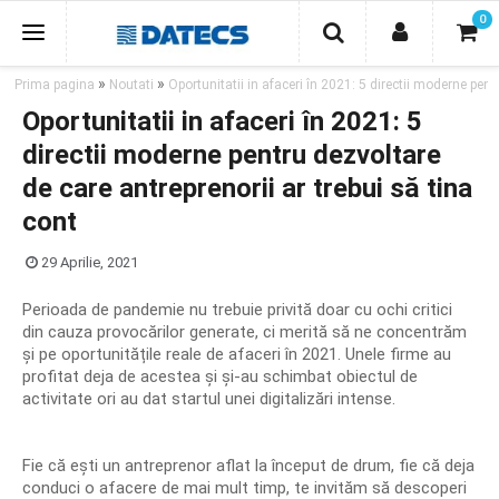
Inapoi la inceput
0
»
»
Prima pagina
Noutati
Oportunitatii in afaceri în 2021: 5 directii moderne pent
PRODUSE
Oportunitatii in afaceri în 2021: 5
directii moderne pentru dezvoltare
CASE DE MARCAT
de care antreprenorii ar trebui să tina
IMPRIMANTE FISCALE
cont
DISPOZITIVE DE MONITORIZARE
29 Aprilie, 2021
SISTEME POS SI MONITOARE
Perioada de pandemie nu trebuie privită doar cu ochi critici
din cauza provocărilor generate, ci merită să ne concentrăm
ECHIPAMENTE BANCARE DATECS
și pe oportunitățile reale de afaceri în 2021. Unele firme au
profitat deja de acestea și și-au schimbat obiectul de
IMPRIMANTE PORTABILE
activitate ori au dat startul unei digitalizări intense.
IMPRIMANTE TERMICE
Fie că ești un antreprenor aflat la început de drum, fie că deja
SERTARE DE BANI
conduci o afacere de mai mult timp, te invităm să descoperi