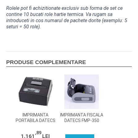
CITITOARE CODURI DE BARE
Rolele pot fi achizitionate exclusiv sub forma de set ce
contine 10 bucati role hartie termica. Va rugam sa
MASINI NUMARAT BANI
introduceti in cos numarul de pachete dorite (exemplu: 5
seturi = 50 role).
CANTARE ELECTRONICE
ACCESORII
ROLE DE HARTIE TERMICA
PRODUSE COMPLEMENTARE
SOLUTII SOFTWARE
NAVIGARE
CENTRU SUPORT
SERVICE
IMPRIMANTA
IMPRIMANTA FISCALA
PORTABILA DATECS
DATECS FMP-350
SOLUTII SOFTWARE
DPP 350 BT
,89
1.161
LEI
BLUECASH 50