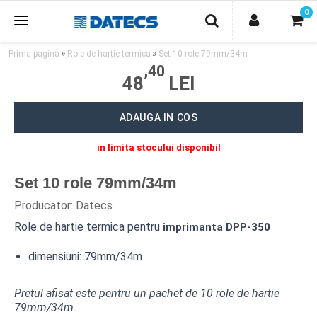
Inapoi la inceput
0
»
»
Prima pagina
Role de hartie termica
Set 10 role 79mm/34m
PRODUSE
,40
48
LEI
CASE DE MARCAT
ADAUGA IN COS
IMPRIMANTE FISCALE
in limita stocului disponibil
DISPOZITIVE DE MONITORIZARE
Set 10 role 79mm/34m
SISTEME POS SI MONITOARE
Producator:
Datecs
ECHIPAMENTE BANCARE DATECS
Role de hartie termica pentru
imprimanta DPP-350
IMPRIMANTE PORTABILE
dimensiuni: 79mm/34m
IMPRIMANTE TERMICE
Pretul afisat este pentru un pachet de 10 role de hartie
SERTARE DE BANI
79mm/34m.