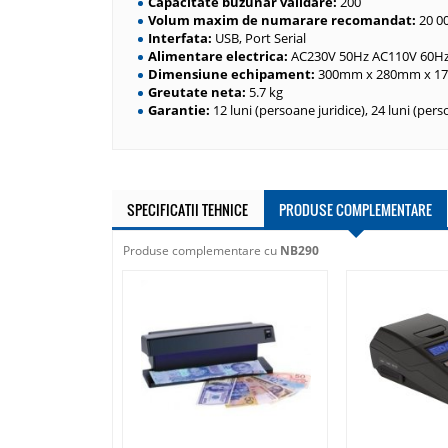
Capacitate buzunar validare:
200
Volum maxim de numarare recomandat:
20 0
Interfata:
USB, Port Serial
Alimentare electrica:
AC230V 50Hz AC110V 60H
Dimensiune echipament:
300mm x 280mm x 1
Greutate neta:
5.7 kg
Garantie:
12 luni (persoane juridice), 24 luni (pers
SPECIFICATII TEHNICE
PRODUSE COMPLEMENTARE
Produse complementare cu
NB290