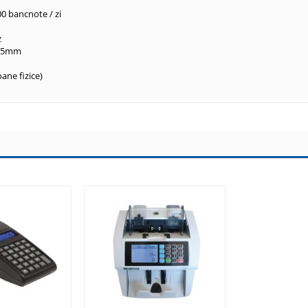
00 bancnote / zi
z
75mm
oane fizice)