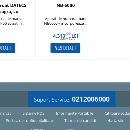
rcat DATECS
NB-6000
agra, cu
ulator
asa de marcat
Aparat de numarat bani
0 avizat in ...
NB6000 – incorporeaza ...
,65
4.313
LEI
inclusiv TVA
DETALII
VEZI DETALII
0212006000
Suport Service:
marcat
Sisteme POS
Imprimante Portabile
Cititoare codu
Politica de confidentialitate
Termeni si conditii
Harta site