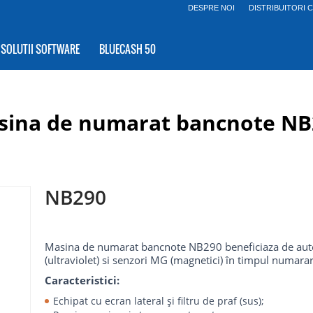
DESPRE NOI
DISTRIBUITORI 
SOLUTII SOFTWARE
BLUECASH 50
sina de numarat bancnote NB
NB290
Masina de numarat bancnote NB290 beneficiaza de aute
(ultraviolet) si senzori MG (magnetici) în timpul numarari
Caracteristici:
Echipat cu ecran lateral și filtru de praf (sus);