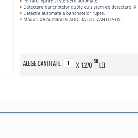
Pornire, oprire si stergere automate;
Detectare bancnotelor duble cu sistem de detectare IR (r
Detectie automata a bancnotelor rupte.
Moduri de numarare: ADD, BATCH, CANTITATIV.
,50
ALEGE CANTITATE
X 1.270
LEI