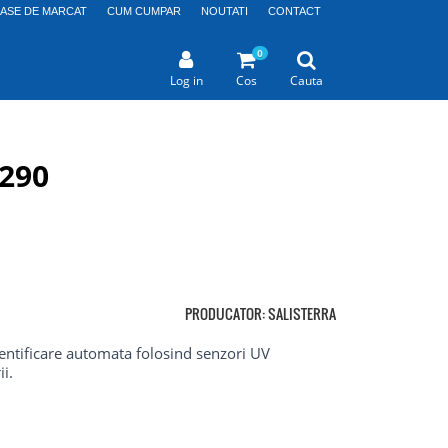
CASE DE MARCAT
CUM CUMPAR
NOUTATI
CONTACT
0
Log in
Cos
Cauta
290
PRODUCATOR: SALISTERRA
ntificare automata folosind senzori UV
i.