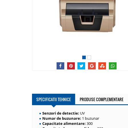
1
2
SPECIFICATII TEHNICE
PRODUSE COMPLEMENTARE
Senzori de detectie:
UV
Numar de buzunare:
1 buzunar
Capacitate alimentare:
300