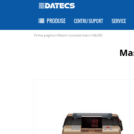
PRODUSE
CENTRU SUPORT
SERVICE
»
»
Prima pagina
Masini numarat bani
Nb290
Ma