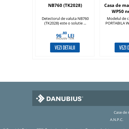
NB760 (TK2028)
Casa de ma
WP50 ne
acum
Detectorul de valuta NB760
Modelul de c
(TK2028) este o solutie ...
PORTABILA WP5
,80
96
LEI
inclusiv TVA
VEZI DETALII
VEZI 
Case de 
A.N.P.C.