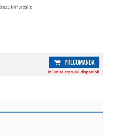
aze infrarosii);
PRECOMANDA
in limita stocului disponibil