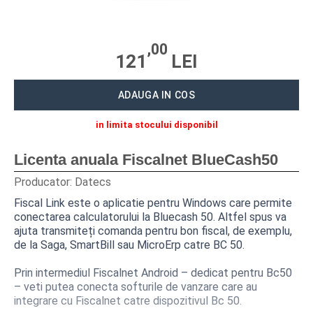
CITITOARE CODURI DE BARE
MASINI NUMARAT BANI
,00
121
LEI
CANTARE ELECTRONICE
ACCESORII
ADAUGA IN COS
ROLE DE HARTIE TERMICA
in limita stocului disponibil
SOLUTII SOFTWARE
Licenta anuala Fiscalnet BlueCash50
Producator:
Datecs
NAVIGARE
Fiscal Link este o aplicatie pentru Windows care permite
conectarea calculatorului la Bluecash 50. Altfel spus va
CENTRU SUPORT
ajuta transmiteți comanda pentru bon fiscal, de exemplu,
de la Saga, SmartBill sau MicroErp catre BC 50.
SERVICE
Prin intermediul Fiscalnet Android – dedicat pentru Bc50
SOLUTII SOFTWARE
– veti putea conecta softurile de vanzare care au
integrare cu Fiscalnet catre dispozitivul Bc 50.
BLUECASH 50