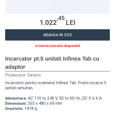
CITITOARE CODURI DE BARE
MASINI NUMARAT BANI
,45
1.022
LEI
CANTARE ELECTRONICE
ACCESORII
ADAUGA IN COS
ROLE DE HARTIE TERMICA
in limita stocului disponibil
SOLUTII SOFTWARE
Incarcator pt.5 unitati Infinea Tab cu
adaptor
NAVIGARE
Producator:
Datecs
Incarcator pentru scannerul Infinea Tab. Poate incarca 5
CENTRU SUPORT
unitati simultan.
SERVICE
AC 110 to 240 V, 50 to 60 Hz, DC 9 V, 6 A
Alimentare:
265 x 480 x 69 mm
Dimensiuni:
SOLUTII SOFTWARE
1418 g
Greutate:
BLUECASH 50