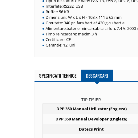
Tipuri de coduri de bare: EAN 13, EAN 8, UPC A, UP
Interfete:RS232, USB
Buffer: 56 KB
Dimensiuni: W x L x H - 108 x 111 x 62 mm
Greutate: 340 gr. fara hartie/ 430 g cu hartie
Alimentare:baterie reincarcabila Li-Ion, 7.4 V, 200
Timp reincarcare: maxim 3 h
Certificare: CE
Garantie: 12 luni
SPECIFICATII TEHNICE
DESCARCARI
TIP FISIER
DPP 350 Manual Utilizator (Engleza)
DPP 350 Manual Developer (Engleza)
Datecs Print