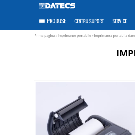
PRODUSE
CENTRU SUPORT
SERVICE
»
»
Prima pagina
Imprimante portabile
imprimanta portabila date
IMP