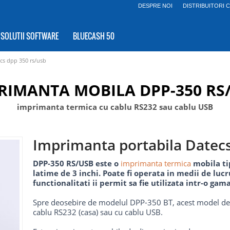
DESPRE NOI
DISTRIBUITORI 
SOLUTII SOFTWARE
BLUECASH 50
cs dpp 350 rs/usb
RIMANTA MOBILA DPP-350 RS
imprimanta termica cu cablu RS232 sau cablu USB
Imprimanta portabila Datec
DPP-350 RS/USB este o
imprimanta termica
mobila ti
latime de 3 inchi. Poate fi operata in medii de lu
functionalitati ii permit sa fie utilizata intr-o gama
Spre deosebire de modelul DPP-350 BT, acest model d
cablu RS232 (casa) sau cu cablu USB.