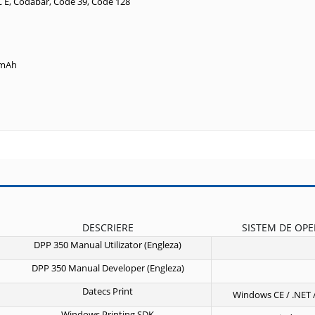
C E, Codabar, Code 39, Code 128
0 mAh
DESCRIERE
SISTEM DE OP
DPP 350 Manual Utilizator (Engleza)
DPP 350 Manual Developer (Engleza)
Datecs Print
Windows CE / .NET 
Windows Printing SDK