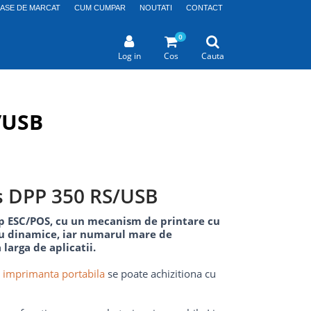
CASE DE MARCAT
CUM CUMPAR
NOUTATI
CONTACT
0
Log in
Cos
Cauta
/USB
s DPP 350 RS/USB
p ESC/POS, cu un mecanism de printare cu
cru dinamice, iar numarul mare de
 larga de aplicatii.
e
imprimanta portabila
se poate achizitiona cu