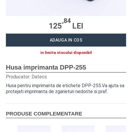
CITITOARE CODURI DE BARE
MASINI NUMARAT BANI
,84
125
LEI
CANTARE ELECTRONICE
ACCESORII
ADAUGA IN COS
ROLE DE HARTIE TERMICA
in limita stocului disponibil
SOLUTII SOFTWARE
Husa imprimanta DPP-255
Producator:
Datecs
NAVIGARE
Husa pentru imprimanta de etichete DPP-255.Va ajuta sa
protejati imprimanta de zgarieturi nedorite si praf.
CENTRU SUPORT
SERVICE
PRODUSE COMPLEMENTARE
SOLUTII SOFTWARE
BLUECASH 50