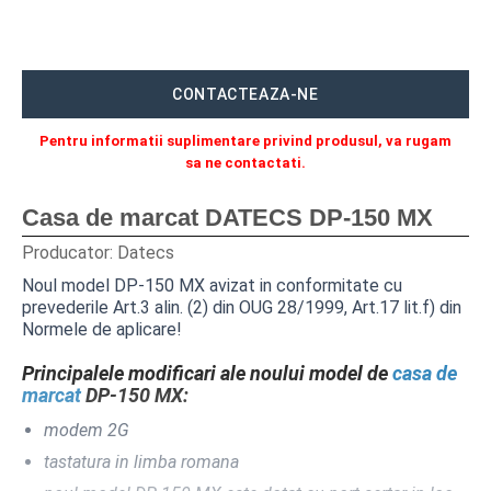
CITITOARE CODURI DE BARE
MASINI NUMARAT BANI
CONTACTEAZA-NE
CANTARE ELECTRONICE
Pentru informatii suplimentare privind produsul, va rugam
ACCESORII
sa ne contactati.
ROLE DE HARTIE TERMICA
Casa de marcat DATECS DP-150 MX
SOLUTII SOFTWARE
Producator:
Datecs
Noul model DP-150 MX avizat in conformitate cu
NAVIGARE
prevederile Art.3 alin. (2) din OUG 28/1999, Art.17 lit.f) din
Normele de aplicare!
CENTRU SUPORT
Principalele modificari ale noului model de
casa de
marcat
DP-150 MX:
SERVICE
modem 2G
SOLUTII SOFTWARE
tastatura in limba romana
BLUECASH 50