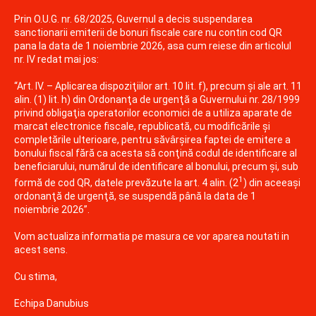
CITITOARE CODURI DE BARE
Prin O.U.G. nr. 68/2025, Guvernul a decis suspendarea
sanctionarii emiterii de bonuri fiscale care nu contin cod QR
MASINI NUMARAT BANI
pana la data de 1 noiembrie 2026, asa cum reiese din articolul
nr. IV redat mai jos:
CANTARE ELECTRONICE
“Art. IV. – Aplicarea dispoziţiilor art. 10 lit. f), precum şi ale art. 11
ACCESORII
alin. (1) lit. h) din Ordonanţa de urgenţă a Guvernului nr. 28/1999
privind obligaţia operatorilor economici de a utiliza aparate de
ROLE DE HARTIE TERMICA
marcat electronice fiscale, republicată, cu modificările şi
completările ulterioare, pentru săvârşirea faptei de emitere a
SOLUTII SOFTWARE
bonului fiscal fără ca acesta să conţină codul de identificare al
beneficiarului, numărul de identificare al bonului, precum şi, sub
1
formă de cod QR, datele prevăzute la art. 4 alin. (2
) din aceeaşi
NAVIGARE
ordonanţă de urgenţă, se suspendă până la data de 1
noiembrie 2026”.
CENTRU SUPORT
Vom actualiza informatia pe masura ce vor aparea noutati in
acest sens.
SERVICE
Cu stima,
SOLUTII SOFTWARE
Echipa Danubius
BLUECASH 50